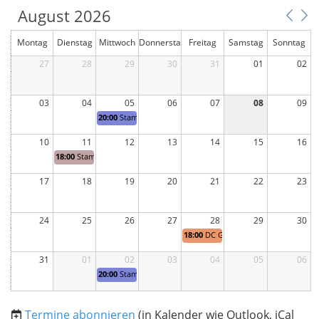
August 2026
Montag
Dienstag
Mittwoch
Donnersta
Freitag
Samstag
Sonntag
27
28
29
g
30
31
01
02
03
04
05
06
07
08
09
20:00
Stamm Thun
10
11
12
13
14
15
16
18:00
Stammtisch Aarau
17
18
19
20
21
22
23
24
25
26
27
28
29
30
18:00
DC Grillieren
31
01
02
03
04
05
06
20:00
Stamm Thun
Termine abonnieren
(in Kalender wie Outlook, iCal